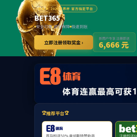
******
学院首页
学院简介