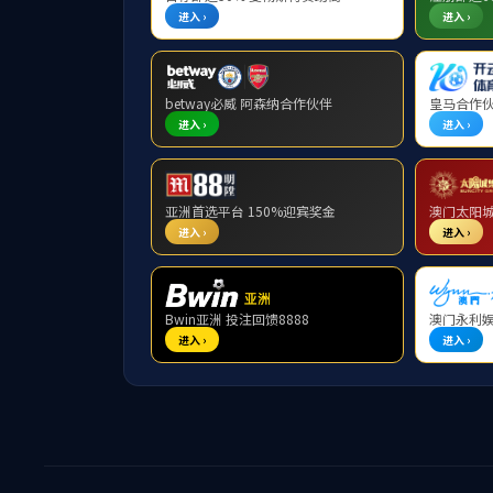
经
学院首页
通知公告
P
论坛与活动
研究院、中心和基地
学术动态
经管智慧
险+
品牌活动
七期