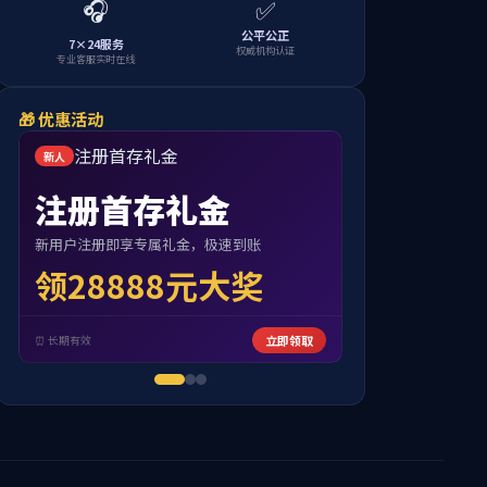
当前位置:
学院首页
>>
经管智慧
>> 正文
团队与金元期货股份有限公司
计划优秀成果
股份有限公司合作完成的研究课题《我国
“保
，在中国期货业协会联合研究计划
（
第十
叉分析为
“保险+期货”模式的长效发展提