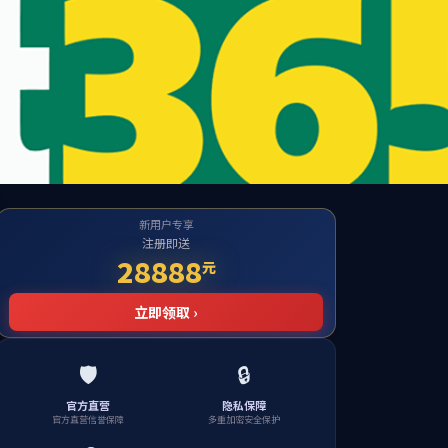
社交媒体
学院新闻
校友工作